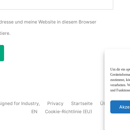
resse und meine Website in diesem Browser
iere.
Um dir ein op
Geräteinforma
zustimmst, kö
verarbeiten. 
und Funktione
igned for Industry
,
Privacy
Startseite
Über MIP
Akze
EN
Cookie-Richtlinie (EU)