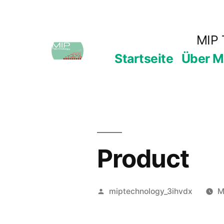
Zum
Inhalt
MIP 
springen
Startseite
Über M
Product
Veröffentlicht
miptechnology_3ihvdx
M
von