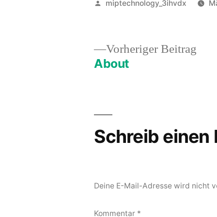
Veröffentlicht
miptechnology_3ihvdx
Mä
von
Vor
Vorheriger Beitrag
Beit
About
Beitrags-
Navigation
Schreib eine
Deine E-Mail-Adresse wird nicht ve
Kommentar
*