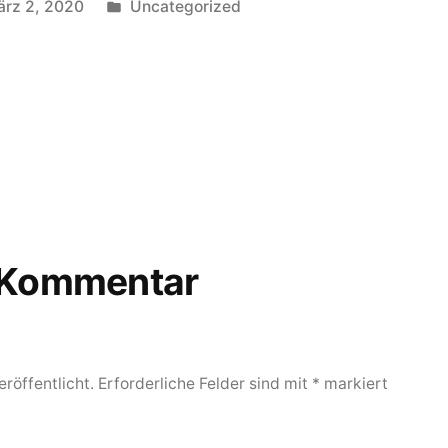
Veröffentlicht
rz 2, 2020
Uncategorized
in
heriger
rag:
n Kommentar
röffentlicht.
Erforderliche Felder sind mit
*
markiert